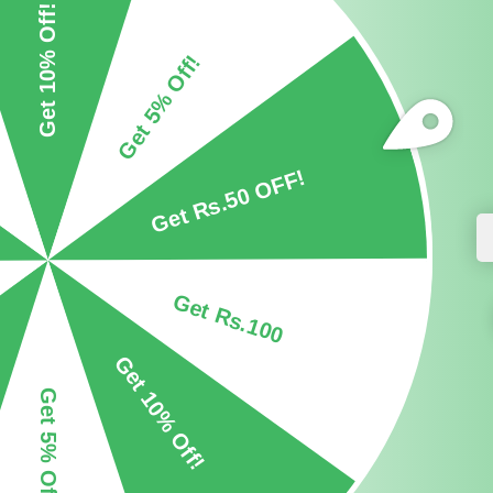
जुलाई 27, 2026
Vrinda Raj
Grow Bag Wholesale Pricing in