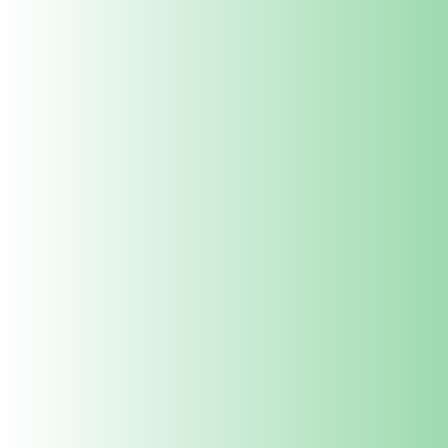
त्वरित सम्पक
ग्राहक सेवा
ग्रो बैग्स
संपर्क
जैविक उर्वरक
अक्सर पूछे जाने वाले प्रश्न
Seeds
बागवानी उपकरण
थोक मूल्यों का अनुरोध करें
संबद्ध कार्यक्रम
Careers
Ahmedabad
Bangalore
Chandigarh
Chennai
Delhi
Gurgaon