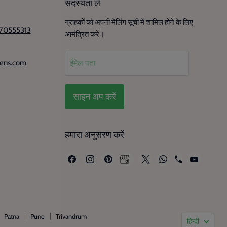
सदस्यता लें
ग्राहकों को अपनी मेलिंग सूची में शामिल होने के लिए
70555313
आमंत्रित करें।
eens.com
ईमेल पता
साइन अप करें
हमारा अनुसरण करें
हमें
हमें
हमें
हमें
हमें
हमें
हमें
Facebook
Instagram
Pinterest
Google
X
WhatsApp
YouTub
हमें
पर
पर
पर
पर
पर
पर
पर
+91942969466
ढूंढें
ढूंढें
ढूंढें
ढूंढें
ढूंढें
ढूंढें
ढूंढें
पर
ढूंढें
भाषा
Patna
Pune
Trivandrum
हिन्दी