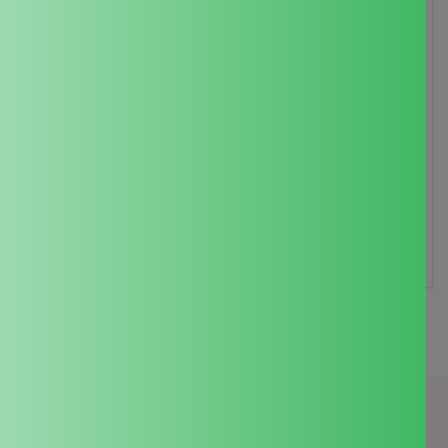
Organic Fertilizer: What's Better
for Your Garden?
This sub-blog is part of our Organic Fertilizer Guide:
Types, Benefits & How to Choose. "How to make
homemade organic fertilizer" is a common search
among cost-conscious and sustainability-minded
gardeners. Homemade options are genuinely useful,
but they come with real...
अभी पढ़ो
और देखें