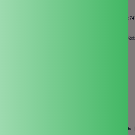
नीति
Get in touch
गोपनीयता नीति
WhatsApp us at:
74
शिपिंग नीति
Email:
भुगतान वापसी की नीति
support@anandigr
नियम एवं सेवाएं
Blogs
About Us
Guwahati
Hyderabad
Indore
Kochi
Kolkata
Mumbai
Noida