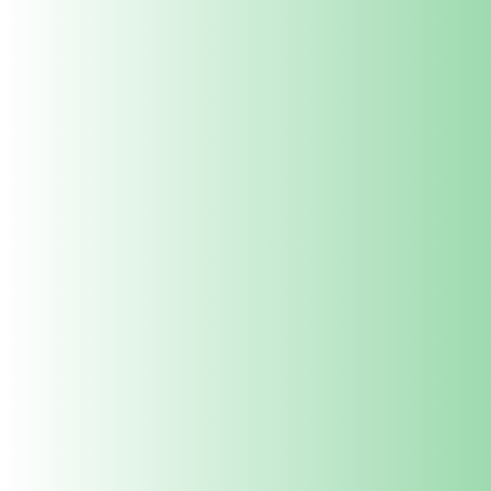
449 रुपये स
ऑर्डर पर नज़र रखना
आदेश
निगमित
सहबद्ध बनें
Wholesale Enquiries
सभी खरीदें
Best Sellers
ग्रो बैग्स
Seeds
जैविक 
होम
Flower Seeds
Flower Seeds
फिल्टर
इसके अनुसार क्रमबद्ध करें