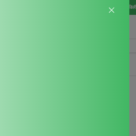
े ऊपर की खरीद पर मुफ़्त डिलीवरी | सीज़न सेल शुरू! | 60% तक की छूट | कैश ऑन डिल
उर्वरक
बागवानी उपकरण
Essentials
Gift
Combo Pack