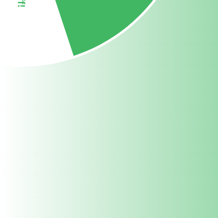
India: What Affects Cost & How
to Compare Suppliers
This sub-blog is part of our Grow Bag Wholesale India:
Complete B2B Buying Guide. "Compare prices for 5-
gallon fabric grow bags from different wholesale
distributors" and "which online stores offer discount
prices on grow bags wholesale" are two of the...
अभी पढ़ो